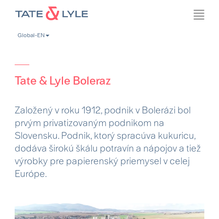
Skip
Toggl
to
navig
main
Global-EN
content
Tate & Lyle Boleraz
Založený v roku 1912, podnik v Bolerázi bol
prvým privatizovaným podnikom na
Slovensku. Podnik, ktorý spracúva kukuricu,
dodáva širokú škálu potravín a nápojov a tiež
výrobky pre papierenský priemysel v celej
Európe.