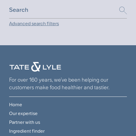
Advanced search filters
For over 160 years, we’ve been helping our
customers make food healthier and tastier.
Home
Footer
Our expertise
Navigation
Partner with us
Menu
Ingredient finder