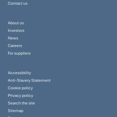
Contact us
About us
Footer
Investors
Customer
News
and
Careers
For suppliers
Supplier
Menu
Accessibility
Footer
Anti-Slavery Statement
Sitemap
Cookie policy
and
Privacy policy
Search the site
Policies
Sitemap
Menu