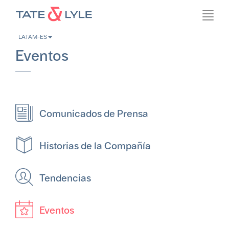
Skip
Toggl
to
navig
main
LATAM-ES
content
M
Eventos
l
m
m
Comunicados de Prensa
Historias de la Compañía
Tendencias
Eventos