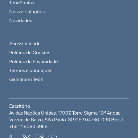
Tendências
Multilingual
Nossas soluções
footer
Novidades
menu
Acessibilidade
LATAM-
Política de Cookies
ES
Política de Privacidade
footer
Termos e condições
Gemacom Tech
policy
Escritório
o
Av das Nações Unidas, 17007, Torre Sigma 10
Andar,
Varzea de Baixo, São Paulo-SP, CEP 04730-090 Brasil
+55 11 5090 3958