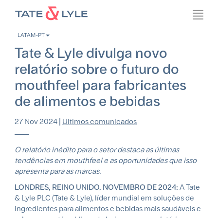
Passar
Toggl
para
navig
o
LATAM-PT
conteúdo
M
principal
Tate & Lyle divulga novo
l
relatório sobre o futuro do
m
mouthfeel para fabricantes
m
de alimentos e bebidas
27 Nov 2024
|
Ultimos comunicados
O relatório inédito para o setor destaca as últimas
tendências em mouthfeel e as oportunidades que isso
apresenta para as marcas.
LONDRES, REINO UNIDO, NOVEMBRO DE 2024:
A Tate
& Lyle PLC (Tate & Lyle), líder mundial em soluções de
ingredientes para alimentos e bebidas mais saudáveis e