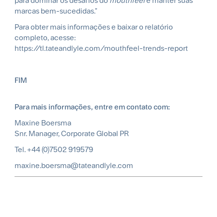
para dominar os desafios do
mouthfeel
e manter suas
marcas bem-sucedidas."
Para obter mais informações e baixar o relatório
completo, acesse:
https://tl.tateandlyle.com/mouthfeel-trends-report
FIM
Para mais informações, entre em contato com:
Maxine Boersma
Snr. Manager, Corporate Global PR
Tel. +44 (0)7502 919579
maxine.boersma@tateandlyle.com