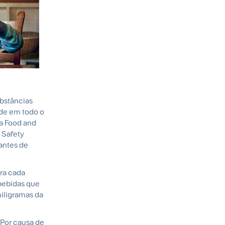
bstâncias
úde em todo o
a Food and
 Safety
antes de
ara cada
bebidas que
miligramas da
 Por causa de