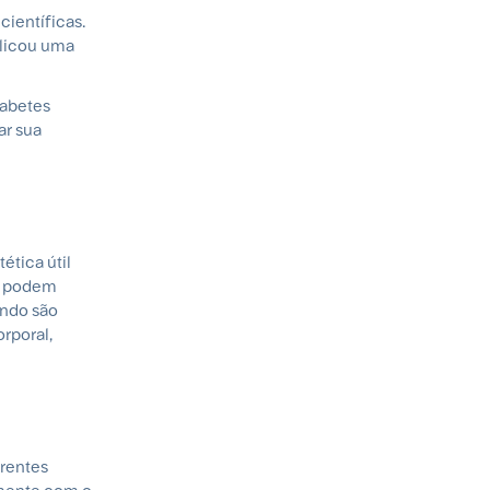
ientíficas.
blicou uma
iabetes
ar sua
ética útil
s podem
ando são
rporal,
erentes