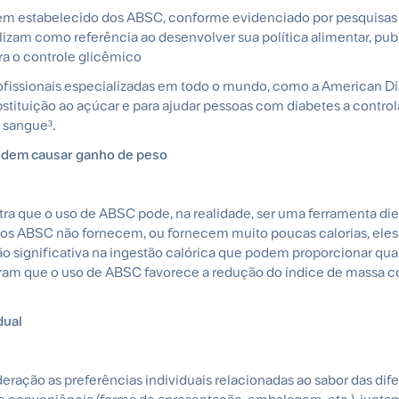
em estabelecido dos ABSC, conforme evidenciado por pesquisas c
lizam como referência ao desenvolver sua política alimentar, pu
ra o controle glicêmico
fissionais especializadas em todo o mundo, como a American D
stituição ao açúcar e para ajudar pessoas com diabetes a control
o sangue³.
podem causar ganho de peso
ra que o uso de ABSC pode, na realidade, ser uma ferramenta diet
 os ABSC não fornecem, ou fornecem muito poucas calorias, ele
ção significativa na ingestão calórica que podem proporcionar qu
tram que o uso de ABSC favorece a redução do índice de massa co
dual
ração as preferências individuais relacionadas ao sabor das dif