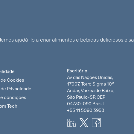
mos ajudá-lo a criar alimentos e bebidas deliciosos e s
Escritório
ilidade
TAM-
Av das Nações Unidas,
a de Cookies
o
17007, Torre Sigma 10
a de Privacidade
Andar, Varzea de Baixo,
er
São Paulo-SP, CEP
 e condições
04730-090 Brasil
om Tech
icy
+55 11 5090 3958