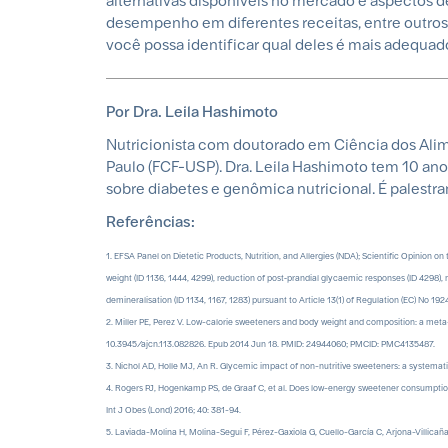
alternativas disponíveis no mercado e aspectos 
desempenho em diferentes receitas, entre outros
você possa identificar qual deles é mais adequad
Por Dra. Leila Hashimoto
Nutricionista com doutorado em Ciência dos Ali
Paulo (FCF-USP). Dra. Leila Hashimoto tem 10 ano
sobre diabetes e genômica nutricional. É palestran
Referências:
1. EFSA Panel on Dietetic Products, Nutrition, and Allergies (NDA); Scientific Opinion 
weight (ID 1136, 1444, 4299), reduction of post‐prandial glycaemic responses (ID 4298)
demineralisation (ID 1134, 1167, 1283) pursuant to Article 13(1) of Regulation (EC) No 19
2. Miller PE, Perez V. Low-calorie sweeteners and body weight and composition: a meta-a
10.3945/ajcn.113.082826. Epub 2014 Jun 18. PMID: 24944060; PMCID: PMC4135487.
3. Nichol AD, Holle MJ, An R. Glycemic impact of non-nutritive sweeteners: a systematic
4. Rogers PJ, Hogenkamp PS, de Graaf C, et al. Does low-energy sweetener consumptio
Int J Obes (Lond) 2016; 40: 381-94.
5. Laviada-Molina H, Molina-Segui F, Pérez-Gaxiola G, Cuello-García C, Arjona-Villicaña