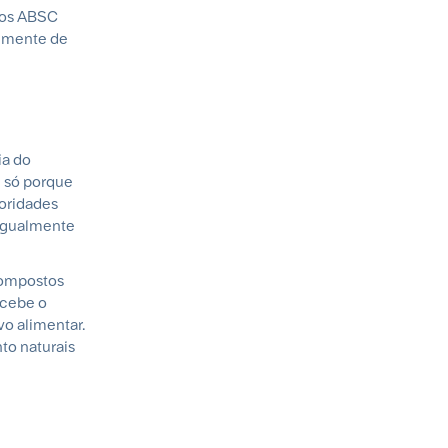
e os ABSC
almente de
ia do
: só porque
toridades
 igualmente
 compostos
ecebe o
o alimentar.
to naturais