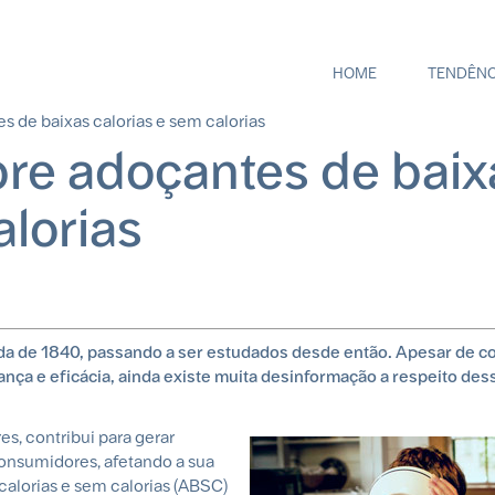
HOME
TENDÊNC
Multi
lingual
s de baixas calorias e sem calorias
menu
bre adoçantes de baix
alorias
a de 1840, passando a ser estudados desde então. Apesar de c
nça e eficácia, ainda existe muita desinformação a respeito des
es, contribui para gerar
onsumidores, afetando a sua
 calorias e sem calorias (ABSC)