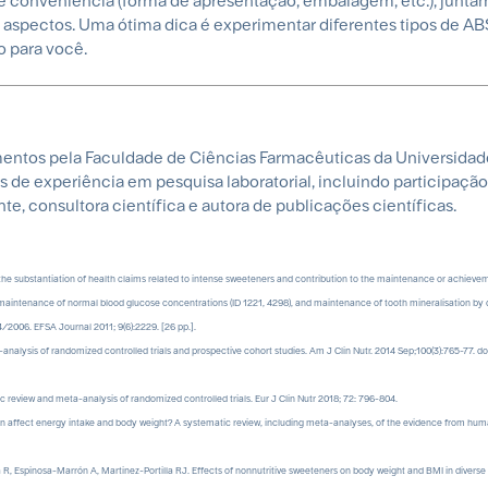
de conveniência (forma de apresentação, embalagem, etc.), junt
 aspectos. Uma ótima dica é experimentar diferentes tipos de A
o para você.
mentos pela Faculdade de Ciências Farmacêuticas da Universidad
s de experiência em pesquisa laboratorial, incluindo participaçã
te, consultora científica e autora de publicações científicas.
on the substantiation of health claims related to intense sweeteners and contribution to the maintenance or achiev
, maintenance of normal blood glucose concentrations (ID 1221, 4298), and maintenance of tooth mineralisation by
24/2006. EFSA Journal 2011; 9(6):2229. [26 pp.].
nalysis of randomized controlled trials and prospective cohort studies. Am J Clin Nutr. 2014 Sep;100(3):765-77. do
 review and meta-analysis of randomized controlled trials. Eur J Clin Nutr 2018; 72: 796-804.
n affect energy intake and body weight? A systematic review, including meta-analyses, of the evidence from hum
 R, Espinosa-Marrón A, Martinez-Portilla RJ. Effects of nonnutritive sweeteners on body weight and BMI in diverse c