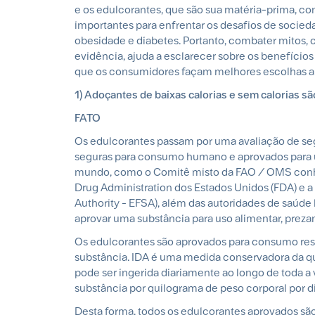
e os edulcorantes, que são sua matéria-prima, c
importantes para enfrentar os desafios de socie
obesidade e diabetes. Portanto, combater mitos
evidência, ajuda a esclarecer sobre os benefício
que os consumidores façam melhores escolhas a
1) Adoçantes de baixas calorias e sem calorias 
FATO
Os edulcorantes passam por uma avaliação de se
seguras para consumo humano e aprovados para us
mundo, como o Comitê misto da FAO / OMS conhe
Drug Administration dos Estados Unidos (FDA) e 
Authority - EFSA), além das autoridades de saúde
aprovar uma substância para uso alimentar, prez
Os edulcorantes são aprovados para consumo respe
substância. IDA é uma medida conservadora da q
pode ser ingerida diariamente ao longo de toda a
substância por quilograma de peso corporal por di
Desta forma, todos os edulcorantes aprovados sã