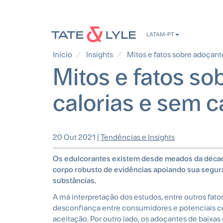
Passar
LATAM-PT
para
o
Início
Insights
Mitos e fatos sobre adoçante
conteúdo
Mitos e fatos so
principal
calorias e sem c
20 Out 2021
|
Tendências e Insights
Os edulcorantes existem desde meados da décad
corpo robusto de evidências apoiando sua segura
substâncias.
A má interpretação dos estudos, entre outros fator
desconfiança entre consumidores e potenciais c
aceitação. Por outro lado, os adoçantes de baixas