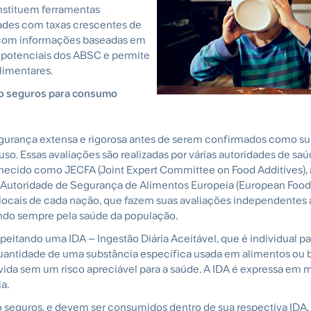
onstituem ferramentas
dades com taxas crescentes de
, com informações baseadas em
s potenciais dos ABSC e permite
limentares.
são seguros para consumo
gurança extensa e rigorosa antes de serem confirmados como su
o. Essas avaliações são realizadas por várias autoridades de sa
cido como JECFA (Joint Expert Committee on Food Additives), 
a Autoridade de Segurança de Alimentos Europeia (European Food
 locais de cada nação, que fazem suas avaliações independentes 
ando sempre pela saúde da população.
itando uma IDA – Ingestão Diária Aceitável, que é individual p
uantidade de uma substância específica usada em alimentos ou 
 vida sem um risco apreciável para a saúde. A IDA é expressa em 
a.
o seguros, e devem ser consumidos dentro de sua respectiva IDA.