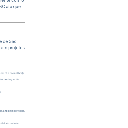
amente com o
BSC até que
e de São
o em projetos
ement of a normal body
 decreasing tooth
i:
an and animal studies.
linical contexts: