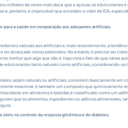
rios milhares de vezes mais doce que o açúcar, os edulcorantes 
 e, portanto, é improvável que excedam o valor da IDA, especi
r para a saúde em comparação aos adoçantes artificiais
redientes naturais aos artificiais e, mais recentemente, a tendênc
e ter alcançado novos patamares. No entanto, é preciso ser claro
nte melhor que algo que não é, haja vista o fato de que várias au
e edulcorantes tanto naturais como artificiais, considerando-os
entares, sejam naturais ou artificiais, consistem basicamente em
nutriente essencial, é também um composto que quimicamente r
ioxidante em alimentos e bebidas é classificado como um aditiv
ram que os alimentos, ingredientes ou aditivos alimentares, tan
egura.
o úteis no controle da resposta glicêmica e do diabetes