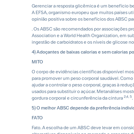
Gerenciar a resposta glicêmica é um benefício b
A EFSA, organismo europeu que muitos países uti
opinião positiva sobre os benefícios dos ABSC pa
. Os ABSC são recomendados por associações pro
Association e a World Health Organization, em sub
ingestão de carboidratos e os níveis de glicose n
4) Adoçantes de baixas calorias e sem calorias 
MITO
O corpo de evidências científicas disponível most
para promover um peso corporal saudável. Como
ajudar a controlar o peso corporal, graças à redu
usados para substituir o açúcar. Metanálises mos
2,4, 5
gordura corporal e circunferência da cintura
.
5) O melhor ABSC depende da preferência indivi
FATO
Fato. A escolha de um ABSC deve levar em conside