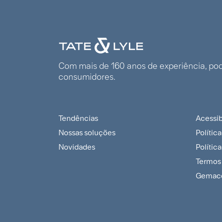
Com mais de 160 anos de experiência, pode
consumidores.
Tendências
Acessib
Multilingual
LA
Nossas soluções
Polític
footer
ES
Novidades
Polític
menu
foot
Termos
Gemac
pol