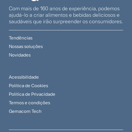
Com mais de 160 anos de experiência, podemos
ajudá-lo a criar alimentos e bebidas deliciosos e
saudáveis que irão surpreender os consumidores.
Tendências
Multilingual
Nossas soluções
footer
Novidades
menu
Acessibilidade
LATAM-
Política de Cookies
ES
Política de Privacidade
footer
Termos e condições
Gemacom Tech
policy