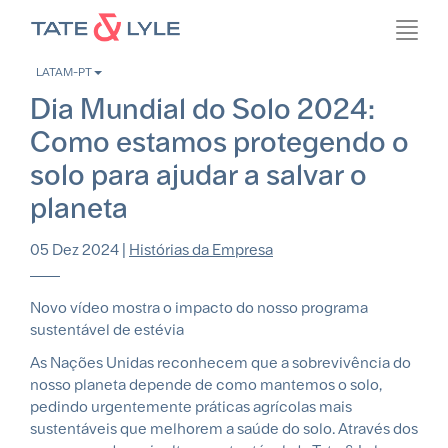
Passar
Toggl
para
navig
o
LATAM-PT
conteúdo
M
principal
Dia Mundial do Solo 2024:
l
Como estamos protegendo o
m
solo para ajudar a salvar o
m
planeta
05 Dez 2024
|
Histórias da Empresa
Novo vídeo mostra o impacto do nosso programa
sustentável de estévia
As Nações Unidas reconhecem que a sobrevivência do
nosso planeta depende de como mantemos o solo,
pedindo urgentemente práticas agrícolas mais
sustentáveis que melhorem a saúde do solo. Através dos